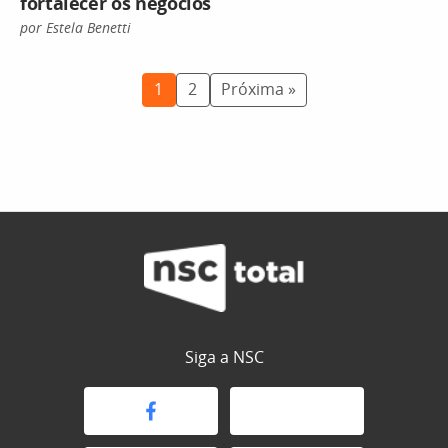
fortalecer os negócios
por Estela Benetti
1
2
Próxima »
Siga a NSC