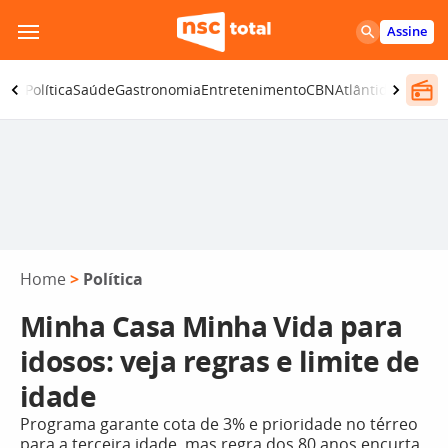
Pular
Assine
para
o
ança
Política
Saúde
Gastronomia
Entretenimento
CBN
Atlântida SC
conteúdo
Home
>
Política
Minha Casa Minha Vida para
idosos: veja regras e limite de
idade
Programa garante cota de 3% e prioridade no térreo
para a terceira idade, mas regra dos 80 anos encurta