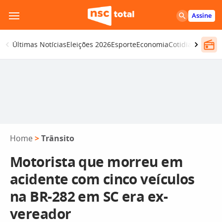
Pular
Assine
para
o
Últimas Notícias
Eleições 2026
Esporte
Economia
Cotidiano
Segur
conteúdo
Home
>
Trânsito
Motorista que morreu em
acidente com cinco veículos
na BR-282 em SC era ex-
vereador