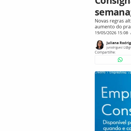
Consign
semana;
Novas regras al
aumento do praz
19/05/2026 15:08
Juliana Rodri
jurodrigues12@g
Compartilhe: