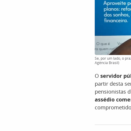
Se, por um lado, o pra
Agência Brasil)
O
servidor pú
partir desta s
pensionistas d
assédio comer
comprometido 