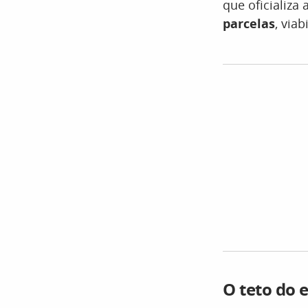
que oficializ
parcelas
, via
O teto do 