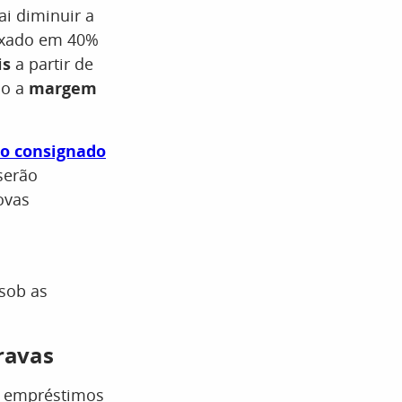
ai diminuir a
fixado em 40%
is
a partir de
do a
margem
to consignado
serão
ovas
 sob as
ravas
 empréstimos