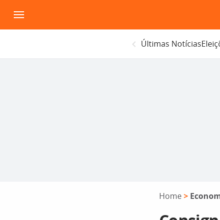
Pular
para
o
Últimas Notícias
Elei
conteúdo
Home
>
Econom