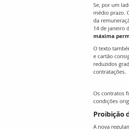
Se, por um lad
médio prazo.
da remuneraçã
14 de janeiro
máxima permi
O texto també
e cartão consi
reduzidos gra
contratações.
Os contratos f
condições origi
Proibição 
A nova regul