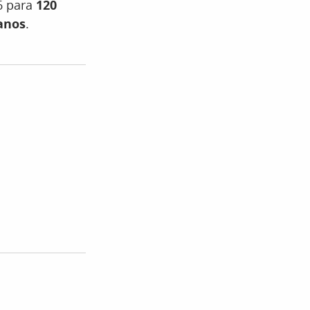
6 para
120
anos
.