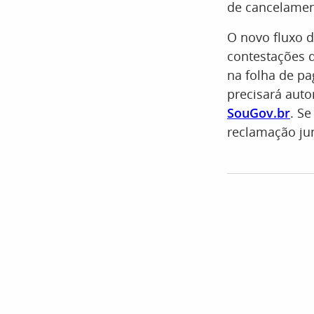
de cancelamen
O novo fluxo 
contestações d
na folha de p
precisará auto
SouGov.br
. S
reclamação ju