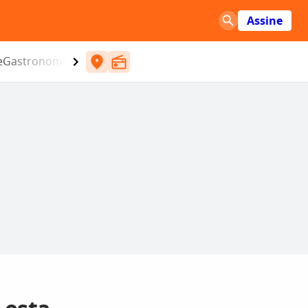
Assine
e
Gastronomia
Entretenimento
CBN
Atlântida SC