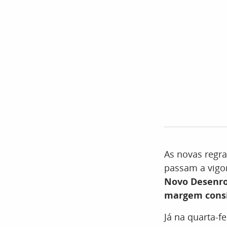
As novas regra
passam a vigor
Novo Desenro
margem cons
Já na quarta-f