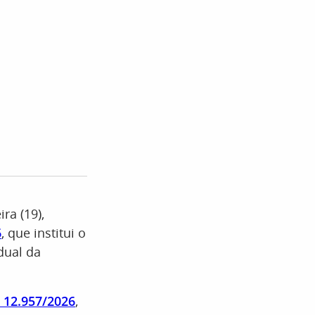
ra (19),
6
, que institui o
dual da
º 12.957/2026
,