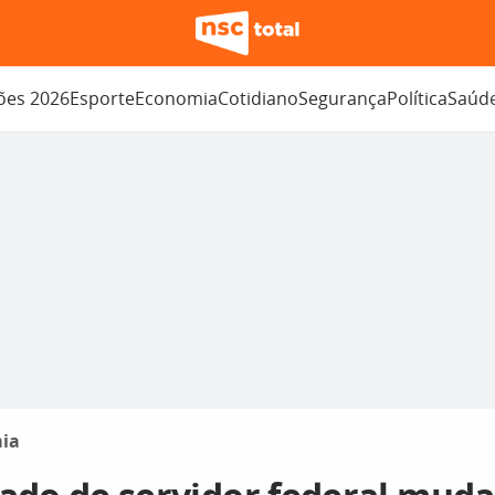
ções 2026
Esporte
Economia
Cotidiano
Segurança
Política
Saúd
ia