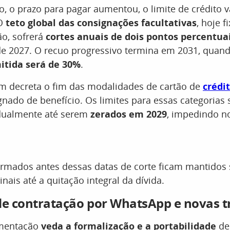
o, o prazo para pagar aumentou, o limite de crédito v
 O
teto global das consignações facultativas
, hoje 
o, sofrerá
cortes anuais de dois pontos percentua
 de 2027. O recuo progressivo termina em 2031, quan
tida será de 30%
.
m decreta o fim das modalidades de cartão de
crédi
gnado de benefício. Os limites para essas categorias 
dualmente até serem
zerados em 2029
, impedindo n
irmados antes dessas datas de corte ficam mantidos
nais até a quitação integral da dívida.
de contratação por WhatsApp e novas t
amentação
veda a formalização e a portabilidade
de