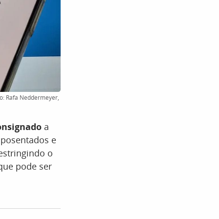
oto: Rafa Neddermeyer,
onsignado
a
 aposentados e
estringindo o
que pode ser