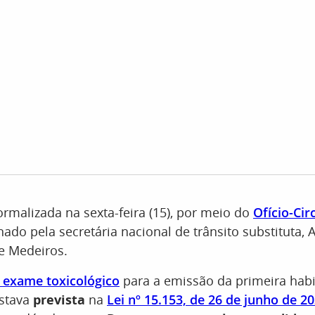
ormalizada na sexta-feira (15), por meio do
Ofício-Cir
inado pela secretária nacional de trânsito substituta, 
e Medeiros.
 exame toxicológico
para a emissão da primeira habi
estava
prevista
na
Lei nº 15.153, de 26 de junho de 2