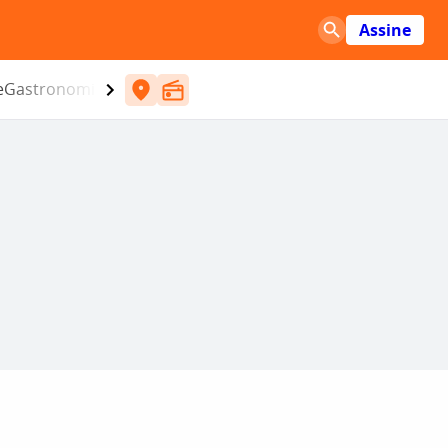
Assine
e
Gastronomia
Entretenimento
CBN
Atlântida SC