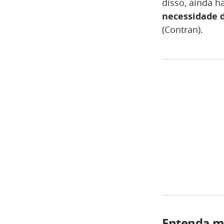
disso, ainda h
necessidade 
(Contran).
Entenda m