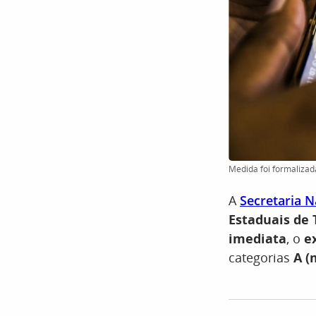
Medida foi formalizada
A
Secretaria N
Estaduais de 
imediata
, o
ex
categorias
A (m