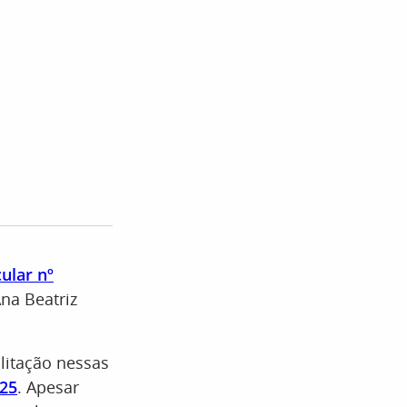
cular nº
Ana Beatriz
litação nessas
025
. Apesar