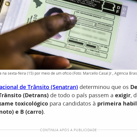
 na sexta-feira (15) por meio de um ofício (Foto: Marcello Casal Jr., Agência Brasi
acional de Trânsito (Senatran)
determinou que os
De
Trânsito (Detrans)
de todo o país passem a
exigir
, 
ame toxicológico
para candidatos à
primeira habil
oto) e B (carro)
.
CONTINUA APÓS A PUBLICIDADE