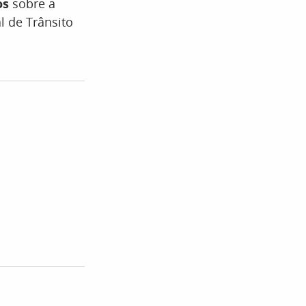
os
sobre a
 de Trânsito