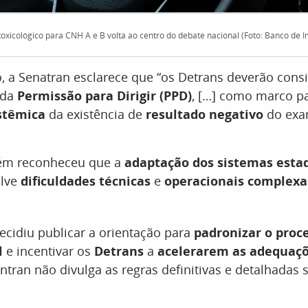
oxicológico para CNH A e B volta ao centro do debate nacional (Foto: Banco de 
 a Senatran esclarece que “os Detrans deverão cons
da
Permissão para Dirigir (PPD)
, […] como marco p
istêmica
da existência de
resultado negativo
do ex
ém reconheceu que a
adaptação dos sistemas esta
olve
dificuldades técnicas
e
operacionais complexa
ecidiu publicar a orientação para
padronizar o pro
l
e incentivar os
Detrans
a
acelerarem as adequaçõ
tran não divulga as regras definitivas e detalhadas 