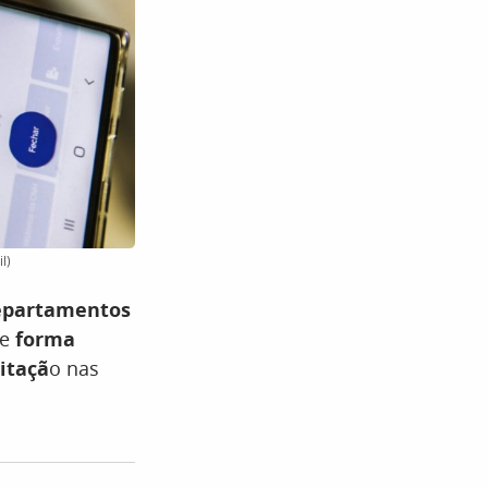
l)
partamentos
de
forma
itaçã
o nas