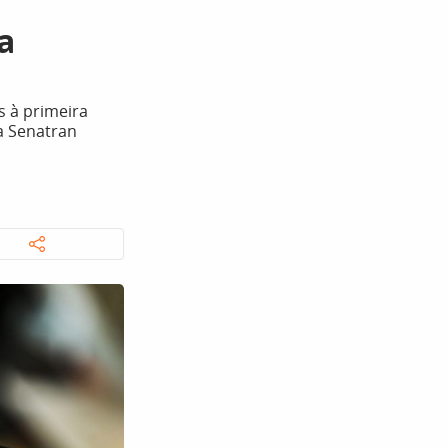
a
s à primeira
a Senatran