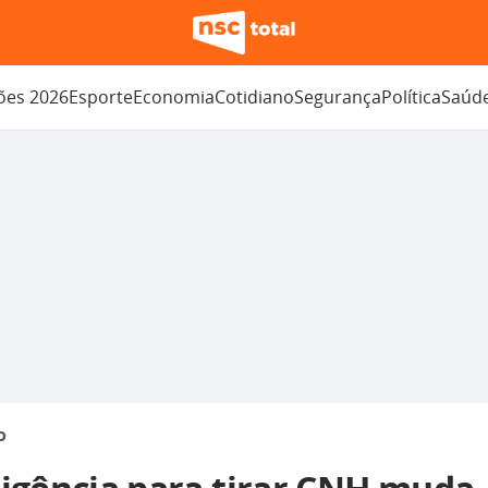
ções 2026
Esporte
Economia
Cotidiano
Segurança
Política
Saúd
o