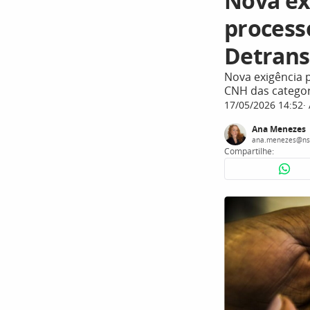
Nova ex
processo
Detrans
Nova exigência 
CNH das categor
17/05/2026 14:52
Ana Menezes
ana.menezes@ns
Compartilhe: