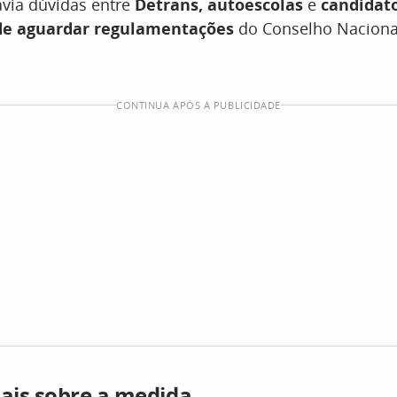
avia dúvidas entre
Detrans, autoescolas
e
candidat
de aguardar regulamentações
do Conselho Nacional
CONTINUA APÓS A PUBLICIDADE
ais sobre a medida