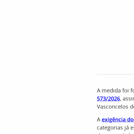
A medida foi f
573/2026
, ass
Vasconcelos d
A
exigência do
categorias já 