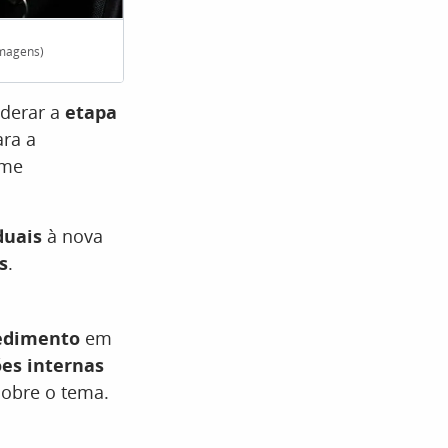
Imagens)
Pesquisa aponta apoio de 86% dos brasilei
iderar a
etapa
ara a
ame
duais
à nova
s
.
cedimento
em
es internas
sobre o tema.