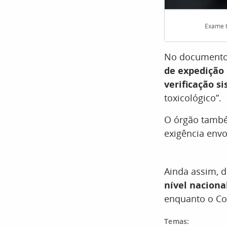
Exame t
No documento,
de expedição
verificação s
toxicológico”.
O órgão tamb
exigência env
Ainda assim, d
nível naciona
enquanto o Con
Temas: