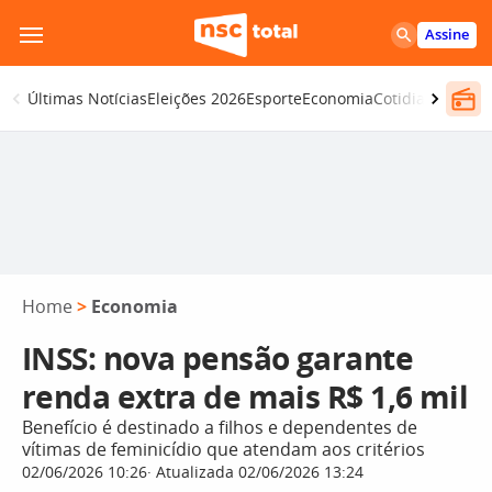
Pular
Assine
para
o
Últimas Notícias
Eleições 2026
Esporte
Economia
Cotidiano
Segur
conteúdo
Home
>
Economia
INSS: nova pensão garante
renda extra de mais R$ 1,6 mil
Benefício é destinado a filhos e dependentes de
vítimas de feminicídio que atendam aos critérios
02/06/2026 10:26
Atualizada 02/06/2026 13:24