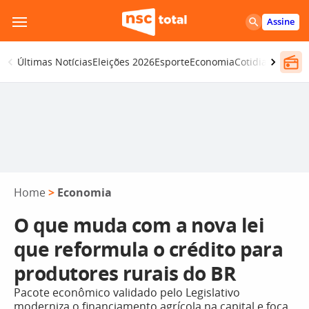
Pular
Assine
para
o
Últimas Notícias
Eleições 2026
Esporte
Economia
Cotidiano
Segur
conteúdo
Home
>
Economia
O que muda com a nova lei
que reformula o crédito para
produtores rurais do BR
Pacote econômico validado pelo Legislativo
moderniza o financiamento agrícola na capital e foca