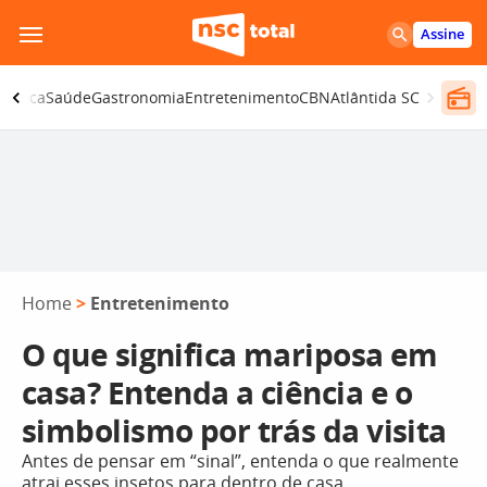
Pular
Assine
para
o
olítica
Saúde
Gastronomia
Entretenimento
CBN
Atlântida SC
conteúdo
Home
>
Entretenimento
O que significa mariposa em
casa? Entenda a ciência e o
simbolismo por trás da visita
Antes de pensar em “sinal”, entenda o que realmente
atrai esses insetos para dentro de casa