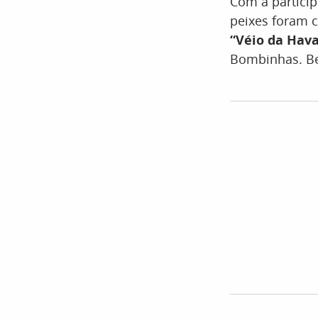
Com a partici
peixes foram c
“Véio da Hav
Bombinhas. Be