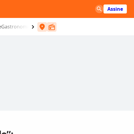
Assine
e
Gastronomia
Entretenimento
CBN
Atlântida SC