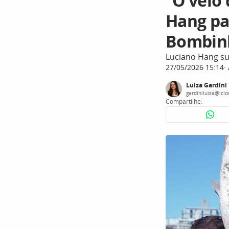
“O véio
Hang pa
Bombin
Luciano Hang su
27/05/2026 15:14
Luiza Gardini
gardiniluiza@icl
Compartilhe: