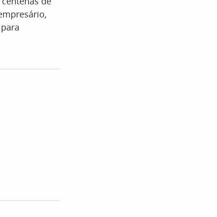
e centenas de
 empresário,
 para