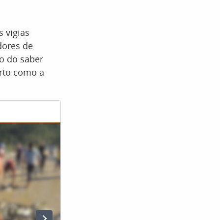
s vigias
dores de
ão do saber
erto como a