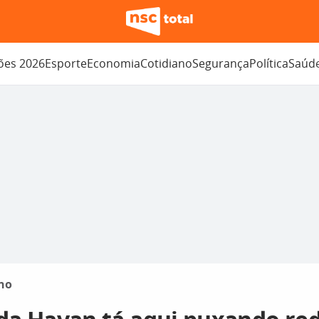
ções 2026
Esporte
Economia
Cotidiano
Segurança
Política
Saúd
no