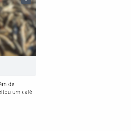
lém de
itou um café