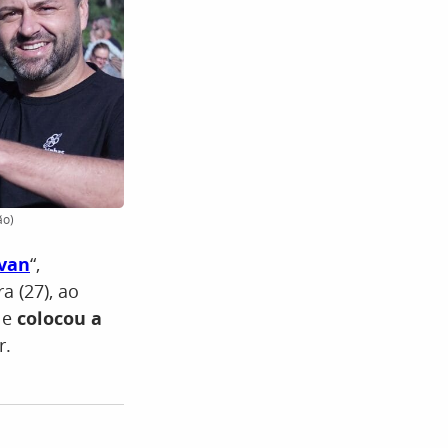
ão)
van
“,
 (27), ao
 e
colocou a
r.