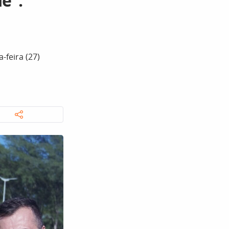
e”:
feira (27)