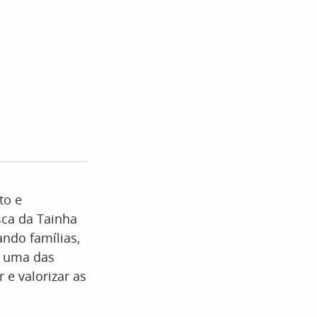
to e
sca da Tainha
ndo famílias,
a uma das
 e valorizar as