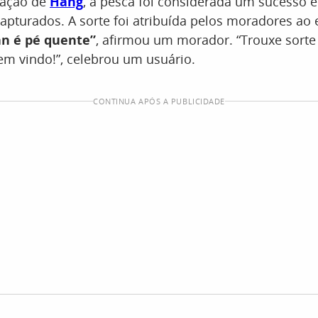
pação de
Hang
, a pesca foi considerada um sucesso 
apturados. A sorte foi atribuída pelos moradores ao
an é pé quente”
, afirmou um morador. “Trouxe sorte
m vindo!”, celebrou um usuário.
CONTINUA APÓS A PUBLICIDADE