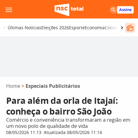
Pular
Assine
para
o
Últimas Notícias
Eleições 2026
Esporte
Economia
Cotidiano
Segur
conteúdo
Home
>
Especiais Publicitários
Para além da orla de Itajaí:
conheça o bairro São João
Comércio e conveniência transformaram a região em
um novo polo de qualidade de vida
08/05/2026 11:13
Atualizada 08/05/2026 11:14