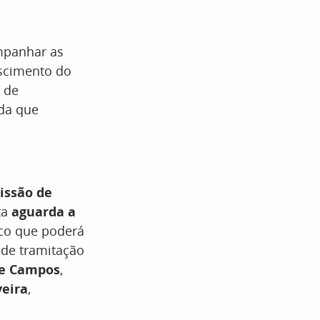
mpanhar as
escimento do
s de
ada que
issão de
ta
aguarda a
ico que poderá
 de tramitação
e Campos
,
veira
,