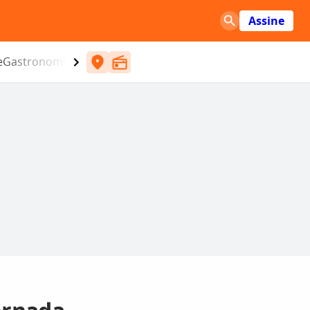
Assine
e
Gastronomia
Entretenimento
CBN
Atlântida SC