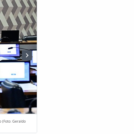
 (Foto: Geraldo
O texto prevê uma escolha entre o modelo tradicional
(Foto: Banco de Imagens)