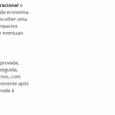
racional
e
s da economia.
 escolher uma
impactos
e eventuais
aprovada,
 seguida,
rnos, com
Somente após
orada à