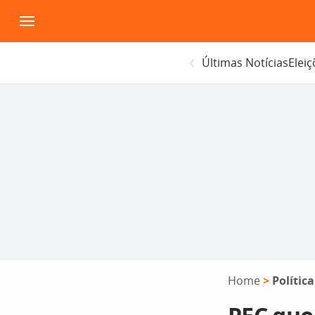
Pular
para
o
Últimas Notícias
Elei
conteúdo
Home
>
Política