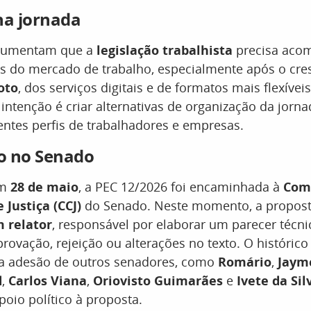
a jornada
rgumentam que a
legislação trabalhista
precisa aco
s do mercado de trabalho, especialmente após o cr
oto
, dos serviços digitais e de formatos mais flexívei
 intenção é criar alternativas de organização da jorn
ntes perfis de trabalhadores e empresas.
o no Senado
em
28 de maio
, a PEC 12/2026 foi encaminhada à
Com
 Justiça (CCJ)
do Senado. Neste momento, a propos
 relator
, responsável por elaborar um parecer técn
ovação, rejeição ou alterações no texto. O histórico
a a adesão de outros senadores, como
Romário
,
Jaym
d
,
Carlos Viana
,
Oriovisto Guimarães
e
Ivete da Sil
oio político à proposta.