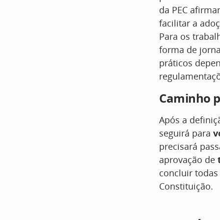
da PEC afirm
facilitar a ad
Para os trabal
forma de jorn
práticos depen
regulamentaçõ
Caminho p
Após a definiç
seguirá para
v
precisará pass
aprovação de
concluir todas
Constituição.