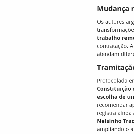
Mudança n
Os autores a
transformaçõe
trabalho rem
contratação. A
atendam difere
Tramitaçã
Protocolada 
Constituição e
escolha de um
recomendar apr
registra aind
Nelsinho Tra
ampliando o ap