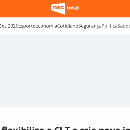
ções 2026
Esporte
Economia
Cotidiano
Segurança
Política
Saúd