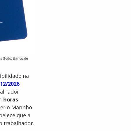
s (Foto: Banco de
ibilidade na
 12/2026
balhador
em
horas
gerio Marinho
abelece que a
o trabalhador.