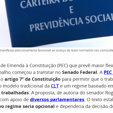
manifesta posicionamento favorável ao avanço do texto normativo nas comissõe
e Emenda à Constituição (PEC) que prevê maior flex
abalho começou a tramitar no
Senado Federal
. A
PEC
r o
artigo 7º da Constituição
para permitir que o tra
o modelo tradicional da
CLT
e um regime baseado 
 trabalhadas
. A proposta, de autoria do senador Ro
a com apoio de
diversos parlamentares
. O texto est
o regime seria opcional
e dependeria da decisão d