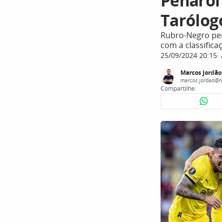
Peñarol
Tarólogo
Rubro-Negro per
com a classifica
25/09/2024 20:15
Marcos Jordão
marcos.jordao@n
Compartilhe: