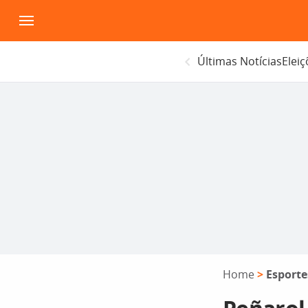
Pular
para
o
Últimas Notícias
Elei
conteúdo
Home
>
Esporte