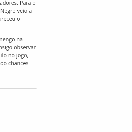
adores. Para o
-Negro veio a
areceu o
amengo na
onsigo observar
lo no jogo,
ando chances