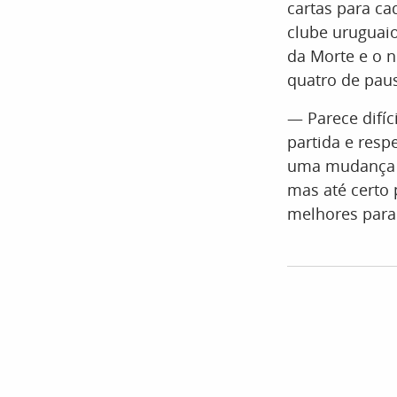
cartas para ca
clube uruguaio
da Morte e o 
quatro de pau
— Parece difíc
partida e respe
uma mudança d
mas até certo 
melhores para