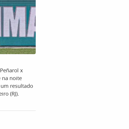
 Peñarol x
 na noite
m um resultado
ro (RJ).