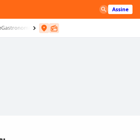
Assine
e
Gastronomia
Entretenimento
CBN
Atlântida SC