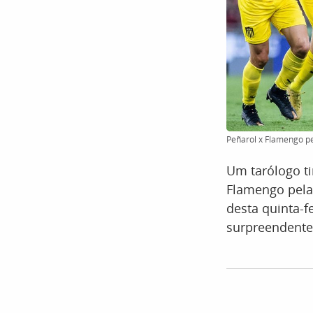
Peñarol x Flamengo pe
Um tarólogo ti
Flamengo pelas
desta quinta-f
surpreendente 