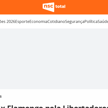
ções 2026
Esporte
Economia
Cotidiano
Segurança
Política
Saúd
s