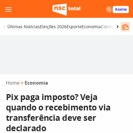
Pular
Assine
para
o
Últimas Notícias
Eleições 2026
Esporte
Economia
Cotidiano
Segur
conteúdo
Home
>
Economia
Pix paga imposto? Veja
quando o recebimento via
transferência deve ser
declarado