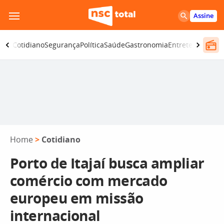
Pular
Assine
para
o
omia
Cotidiano
Segurança
Política
Saúde
Gastronomia
Entretenimento
conteúdo
Home
>
Cotidiano
Porto de Itajaí busca ampliar
comércio com mercado
europeu em missão
internacional