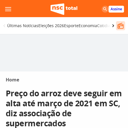
Pular
Assine
para
o
Últimas Notícias
Eleições 2026
Esporte
Economia
Cotidiano
Segur
conteúdo
Home
Preço do arroz deve seguir em
alta até março de 2021 em SC,
diz associação de
supermercados