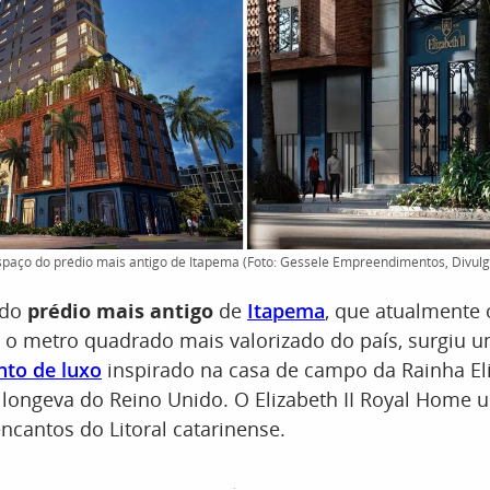
spaço do prédio mais antigo de Itapema (Foto: Gessele Empreendimentos, Divul
 do
prédio mais antigo
de
Itapema
, que atualmente o
 o metro quadrado mais valorizado do país, surgiu 
to de luxo
inspirado na casa de campo da Rainha Eliz
longeva do Reino Unido. O Elizabeth II Royal Home 
encantos do Litoral catarinense.