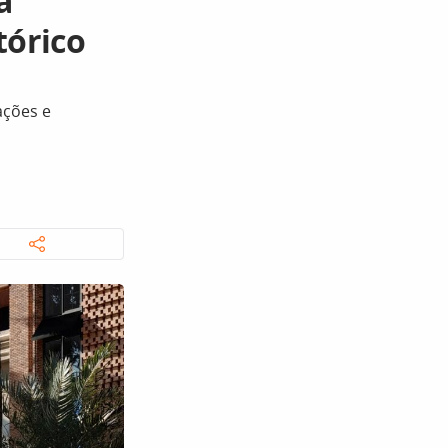
a
tórico
ações e