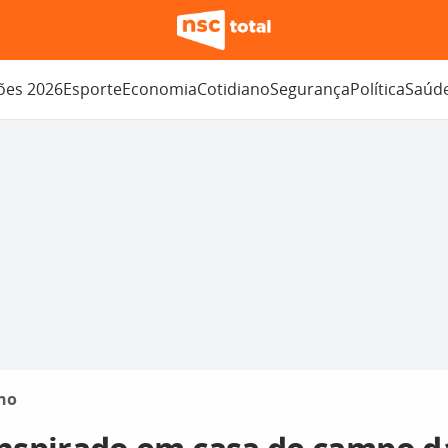
ções 2026
Esporte
Economia
Cotidiano
Segurança
Política
Saúd
no