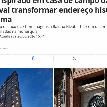
inspirado em casa de campo d
 vai transformar endereço his
ema
de luxo traz homenagens à Rainha Elizabeth II com decor
piradas na monarquia
Atualizada 26/06/2026 15:41
oud.com