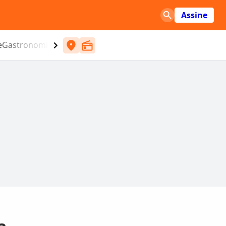
Assine
e
Gastronomia
Entretenimento
CBN
Atlântida SC