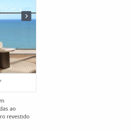
e
Conheça o residencial de luxo inspirado em uma casa de
Empreendimentos, Divulgação)
em
das ao
ro revestido