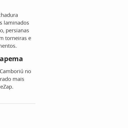
echadura
os laminados
o, persianas
m torneiras e
mentos.
Itapema
o Camboriú no
drado mais
peZap.