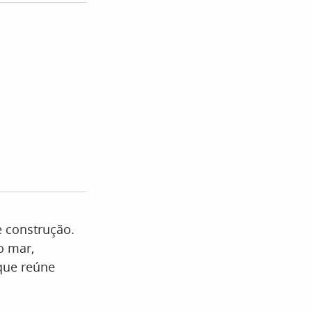
e construção.
o mar,
que reúne