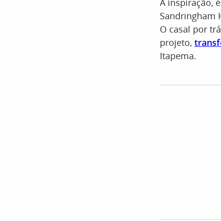
A inspiração, 
Sandringham Ho
O casal por t
projeto,
trans
Itapema.