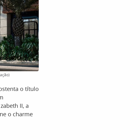
gação)
stenta o título
um
abeth II, a
une o charme