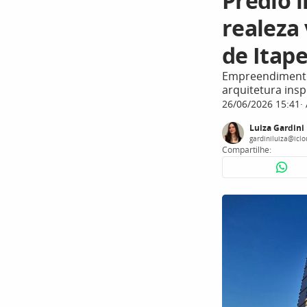
Prédio 
realeza
de Itap
Empreendimento 
arquitetura ins
26/06/2026 15:41
Luiza Gardini
gardiniluiza@icl
Compartilhe: