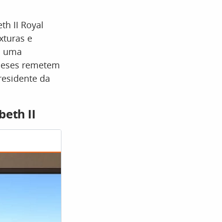
h II Royal
xturas e
mo uma
ngleses remetem
residente da
beth II