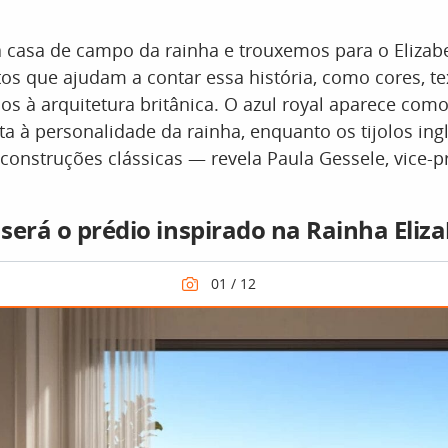
casa de campo da rainha e trouxemos para o Elizabet
 que ajudam a contar essa história, como cores, te
dos à arquitetura britânica. O azul royal aparece co
eta à personalidade da rainha, enquanto os tijolos i
 construções clássicas — revela Paula Gessele, vice-p
será o prédio inspirado na Rainha Eliza