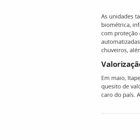
As unidades t
biométrica, in
com proteção c
automatizadas 
chuveiros, al
Valorizaçã
Em maio, Itap
quesito de va
caro do país. 