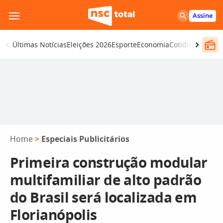
Pular
Assine
para
o
Últimas Notícias
Eleições 2026
Esporte
Economia
Cotidiano
Segur
conteúdo
Home
>
Especiais Publicitários
Primeira construção modular
multifamiliar de alto padrão
do Brasil será localizada em
Florianópolis