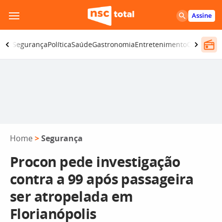
Pular
Assine
para
o
iano
Segurança
Política
Saúde
Gastronomia
Entretenimento
CBN
Atlânt
conteúdo
Home
>
Segurança
Procon pede investigação
contra a 99 após passageira
ser atropelada em
Florianópolis