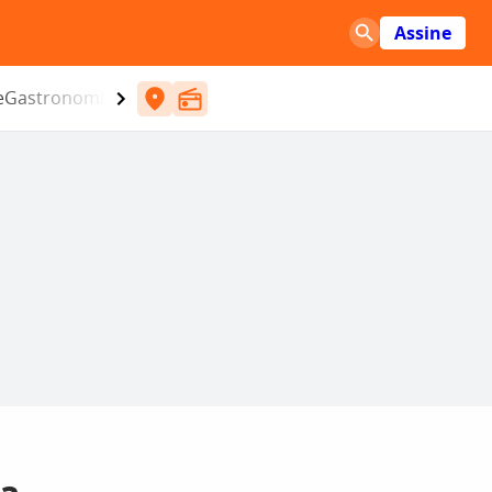
Assine
e
Gastronomia
Entretenimento
CBN
Atlântida SC