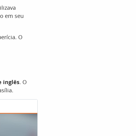
ilizava
do em seu
erícia. O
 inglês
. O
ília.