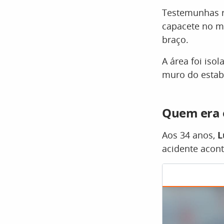
Testemunhas re
capacete no m
braço.
A área foi iso
muro do estabe
Quem era o
Aos 34 anos,
L
acidente acont