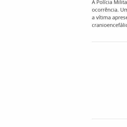
A Polícia Mili
ocorrência. U
a vítima apres
cranioencefáli