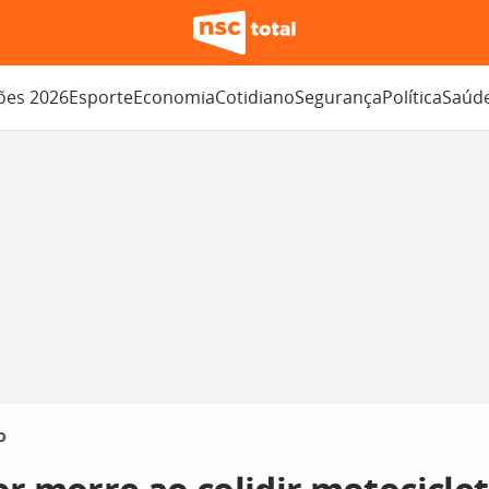
ções 2026
Esporte
Economia
Cotidiano
Segurança
Política
Saúd
o