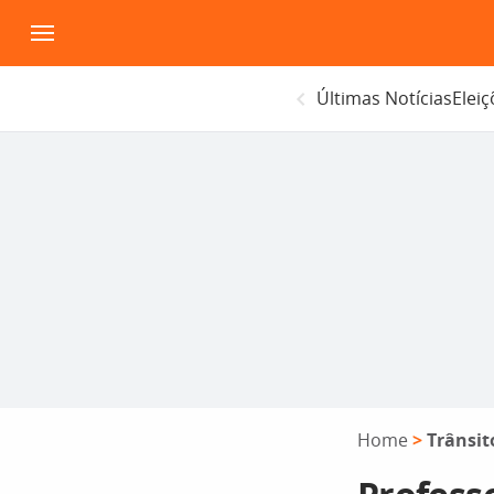
Pular
para
o
Últimas Notícias
Elei
conteúdo
Home
>
Trânsit