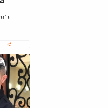
ta
asília