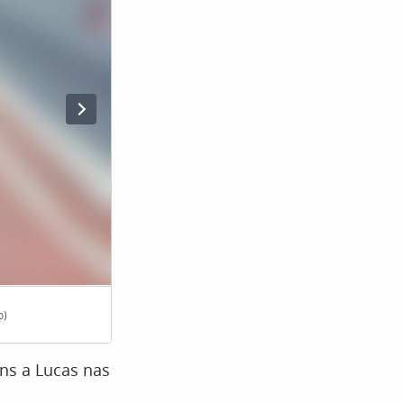
o)
Acidente aconteceu na rua onde os pai
ns a Lucas nas