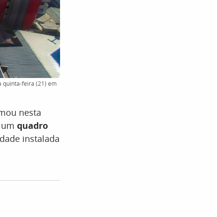
 quinta-feira (21) em
rmou nesta
m um
quadro
idade instalada