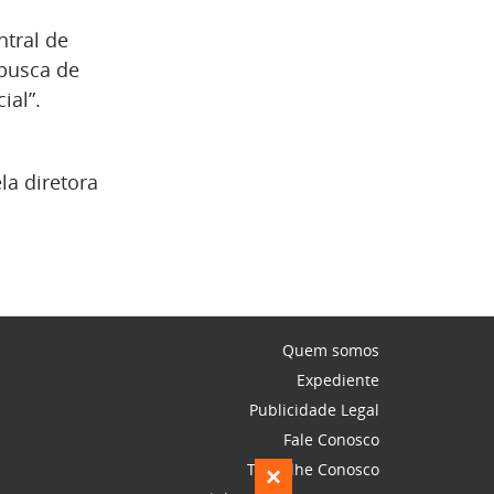
tral de
 busca de
ial”.
la diretora
Quem somos
Expediente
Publicidade Legal
Fale Conosco
Trabalhe Conosco
×