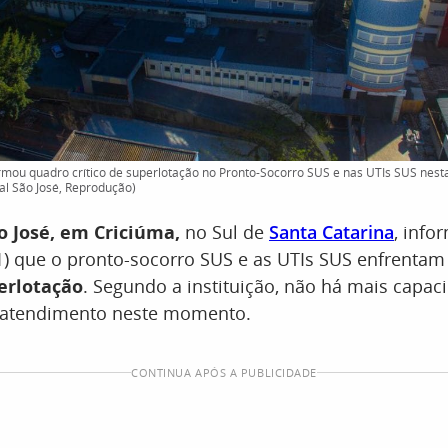
ormou quadro crítico de superlotação no Pronto-Socorro SUS e nas UTIs SUS nesta
tal São José, Reprodução)
o José, em Criciúma,
no Sul de
Santa Catarina
, info
21) que o pronto-socorro SUS e as UTIs SUS enfrenta
perlotação
. Segundo a instituição, não há mais capac
a atendimento neste momento.
CONTINUA APÓS A PUBLICIDADE