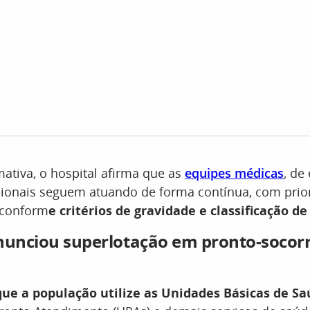
ativa, o hospital afirma que as
equipes médicas
, de
sionais seguem atuando de forma contínua, com prio
 conform
e critérios de gravidade e classificação de
nunciou superlotação em pronto-socorr
que a população utilize as Unidades Básicas de S