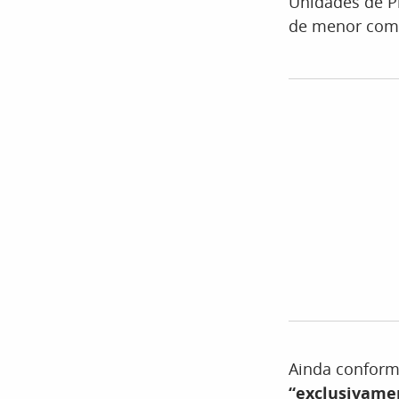
Unidades de P
de menor comp
Ainda conforme
“exclusivame