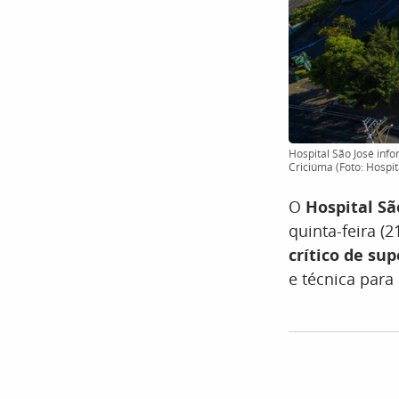
Hospital São José inf
Criciúma (Foto: Hospi
O
Hospital Sã
quinta-feira (
crítico de su
e técnica par