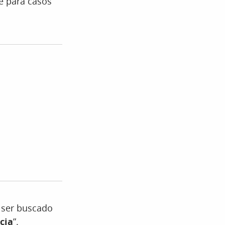
e para casos
 ser buscado
cia
”.