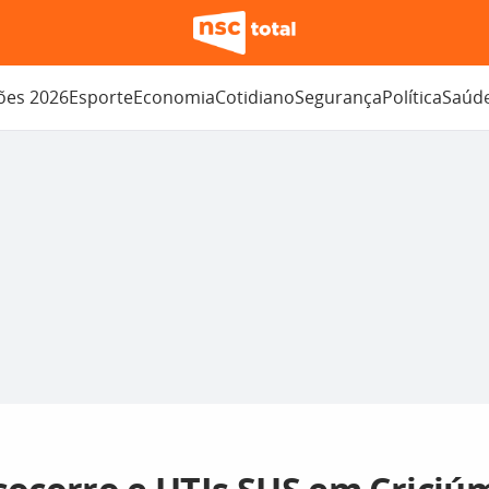
ções 2026
Esporte
Economia
Cotidiano
Segurança
Política
Saúd