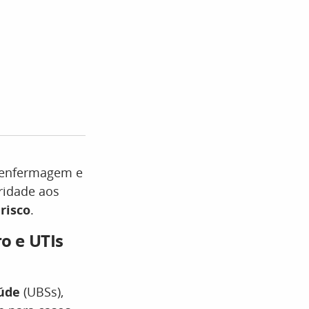
 enfermagem e
ridade aos
 risco
.
o e UTIs
aúde
(UBSs),