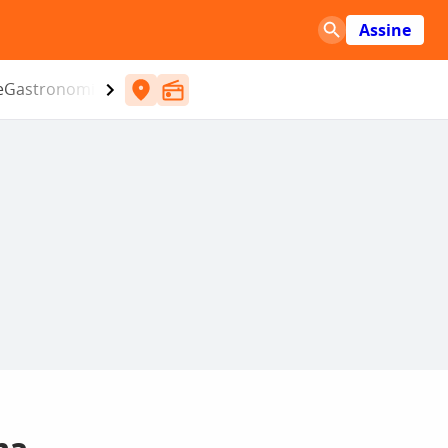
Assine
e
Gastronomia
Entretenimento
CBN
Atlântida SC