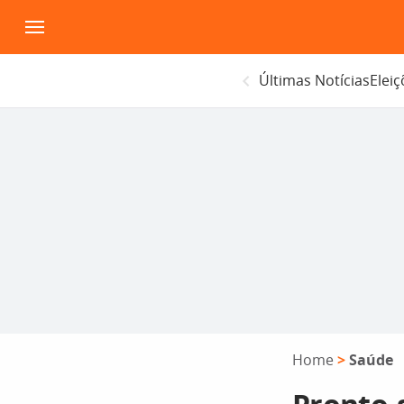
Pular
para
o
Últimas Notícias
Elei
conteúdo
Home
>
Saúde