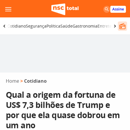
Pular
Assine
para
o
omia
Cotidiano
Segurança
Política
Saúde
Gastronomia
Entretenimento
conteúdo
Home
>
Cotidiano
Qual a origem da fortuna de
US$ 7,3 bilhões de Trump e
por que ela quase dobrou em
um ano