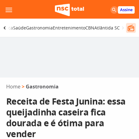
Pular
Assine
para
o
olítica
Saúde
Gastronomia
Entretenimento
CBN
Atlântida SC
conteúdo
Home
>
Gastronomia
Receita de Festa Junina: essa
queijadinha caseira fica
dourada e é ótima para
vender