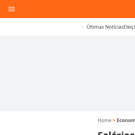
Pular
para
o
Últimas Notícias
Elei
conteúdo
Home
>
Econom