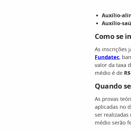
Auxílio-al
Auxílio-sa
Como se in
As inscrições 
Fundatec
, ba
valor da taxa 
médio é de
R$
Quando se
As provas teóri
aplicadas no 
ser realizadas
médio serão fe