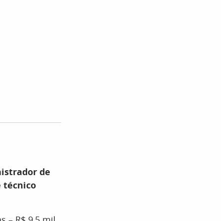
istrador de
e técnico
s – R$ 9,5 mil