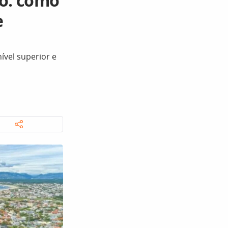
io: como
e
vel superior e