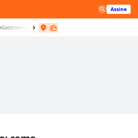
Assine
e
Gastronomia
Entretenimento
CBN
Atlântida SC