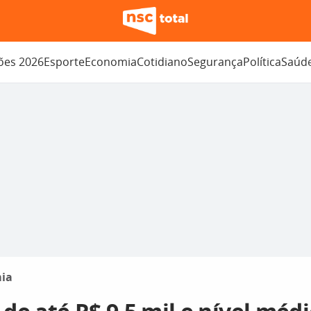
ções 2026
Esporte
Economia
Cotidiano
Segurança
Política
Saúd
ia