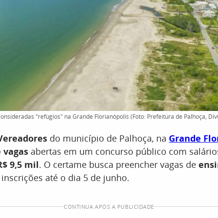
onsideradas "refúgios" na Grande Florianópolis (Foto: Prefeitura de Palhoça, Di
Vereadores
do município de Palhoça, na
Grande Flo
 vagas
abertas em um concurso público com salários 
R$ 9,5 mil
. O certame busca preencher vagas de
ensi
 inscrições até o dia 5 de junho.
CONTINUA APÓS A PUBLICIDADE