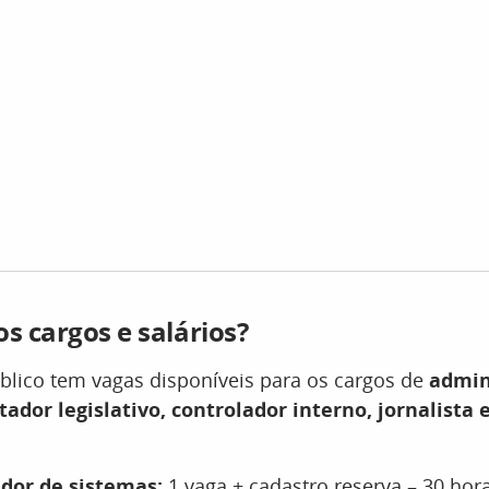
os cargos e salários?
blico tem vagas disponíveis para os cargos de
admin
ador legislativo, controlador interno, jornalista 
dor de sistemas:
1 vaga + cadastro reserva – 30 hora