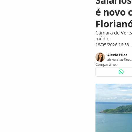
Salários
é novo 
Florianó
Câmara de Verea
médio
18/05/2026 16:33
Alexia Elias
alexia.elias@nsc
Compartilhe: