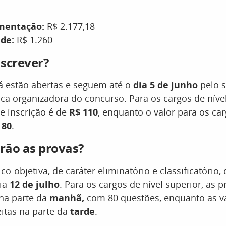
imentação:
R$ 2.177,18
úde:
R$ 1.260
screver?
já estão abertas e seguem até o
dia 5 de junho
pelo s
nca organizadora do concurso. Para os cargos de nível
de inscrição é de
R$ 110
, enquanto o valor para os car
 80
.
rão as provas?
co-objetiva, de caráter eliminatório e classificatório
dia
12 de julho
. Para os cargos de nível superior, as
 na parte da
manhã,
com 80 questões, enquanto as va
itas na parte da
tarde
.