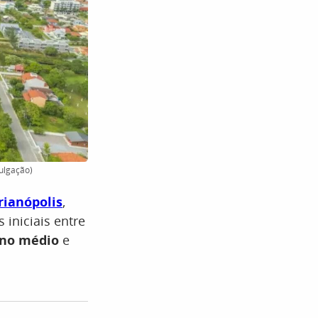
vulgação)
rianópolis
,
iniciais entre
no médio
e