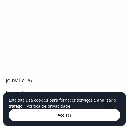
Joinville 26
Lages 4
Este site usa cookies para fornecer serviços e analisar o
×
tráfego.
Política de privacidade
CONTINUA APÓS A PUBLICIDADE
Aceitar