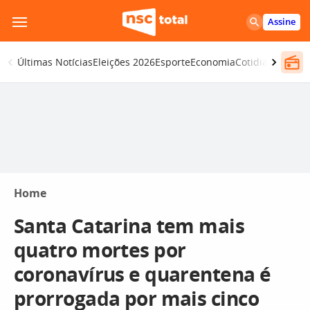
Pular
Assine
para
o
Últimas Notícias
Eleições 2026
Esporte
Economia
Cotidiano
Segur
conteúdo
Home
Santa Catarina tem mais
quatro mortes por
coronavírus e quarentena é
prorrogada por mais cinco