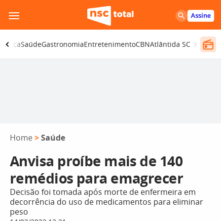
Pular
Assine
para
o
olítica
Saúde
Gastronomia
Entretenimento
CBN
Atlântida SC
conteúdo
Home
>
Saúde
Anvisa proíbe mais de 140
remédios para emagrecer
Decisão foi tomada após morte de enfermeira em
decorrência do uso de medicamentos para eliminar
peso