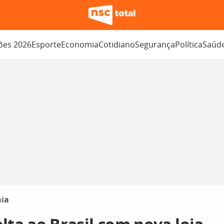
ções 2026
Esporte
Economia
Cotidiano
Segurança
Política
Saúd
ia