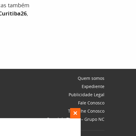
eças também
uritiba26
,
Quem somos
Expediente
Publicidade Legal
Fale Conosco
Trabalhe Conosco
×
Portal do Titular – Grupo NC