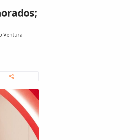
morados;
no Ventura