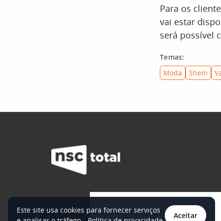
Para os clien
vai estar dis
será possível
Temas:
Moda
Shein
V
Este site usa cookies para fornecer serviços
Aceitar
e analisar o tráfego.
Política de privacidade