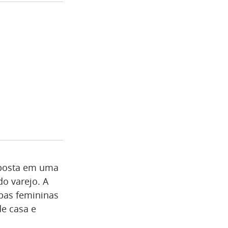
aposta em uma
o varejo. A
upas femininas
de casa e