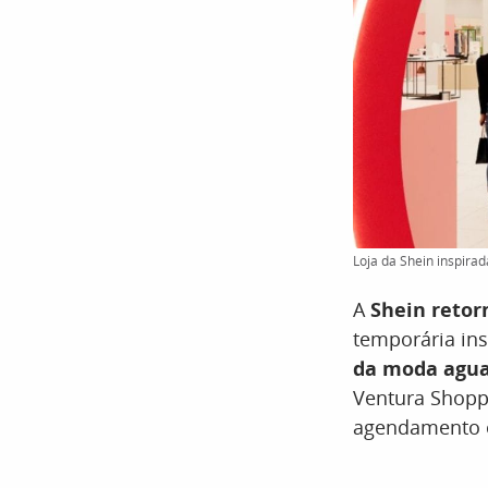
Loja da Shein inspira
A
Shein retorn
temporária in
da moda agua
Ventura Shoppi
agendamento o