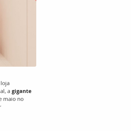
loja
l, a
gigante
de maio no
r