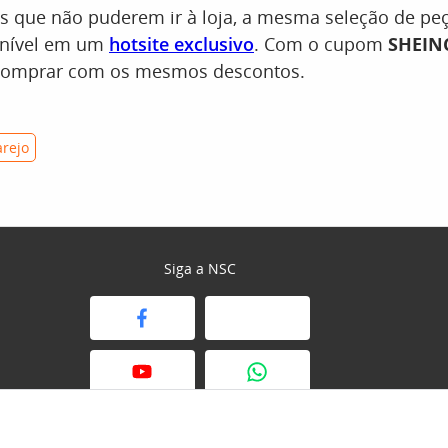
tes que não puderem ir à loja, a mesma seleção de p
ponível em um
hotsite exclusivo
. Com o cupom
SHEINC
 comprar com os mesmos descontos.
arejo
Siga a NSC