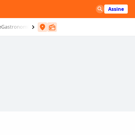
Assine
e
Gastronomia
Entretenimento
CBN
Atlântida SC