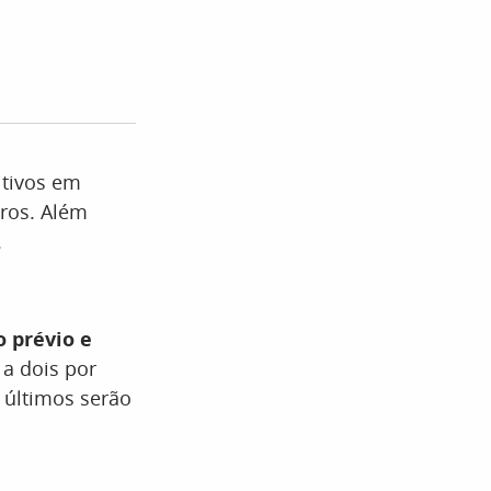
itivos em
uros. Além
.
 prévio e
 a dois por
s últimos serão