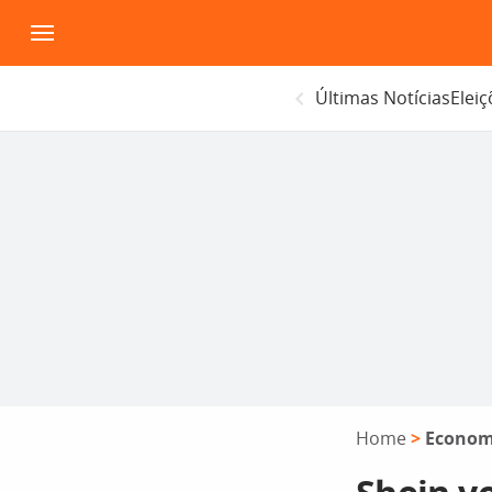
Pular
para
o
Últimas Notícias
Elei
conteúdo
Home
>
Econom