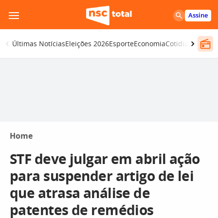
Pular
Assine
para
o
Últimas Notícias
Eleições 2026
Esporte
Economia
Cotidiano
Segur
conteúdo
Home
STF deve julgar em abril ação
para suspender artigo de lei
que atrasa análise de
patentes de remédios