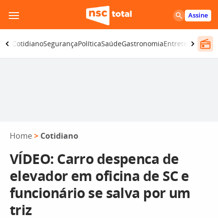
Pular
Assine
para
o
omia
Cotidiano
Segurança
Política
Saúde
Gastronomia
Entretenimento
conteúdo
Home
>
Cotidiano
VÍDEO: Carro despenca de
elevador em oficina de SC e
funcionário se salva por um
triz