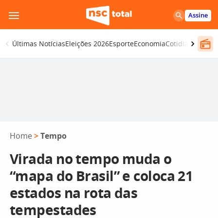
Pular
Assine
para
o
Últimas Notícias
Eleições 2026
Esporte
Economia
Cotidiano
Segur
conteúdo
Home
>
Tempo
Virada no tempo muda o
“mapa do Brasil” e coloca 21
estados na rota das
tempestades