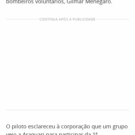
bombeiros voluntários, Gilmar Menegaro.
CONTINUA APÓS A PUBLICIDADE
O piloto esclareceu à corporação que um grupo
veio a Araquari para participar da 1ª