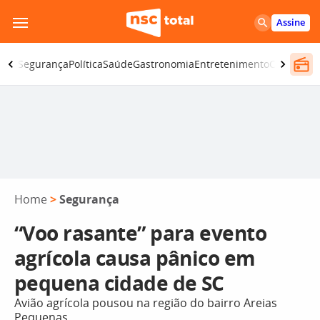
Pular
Assine
para
o
iano
Segurança
Política
Saúde
Gastronomia
Entretenimento
CBN
Atlânt
conteúdo
Home
>
Segurança
“Voo rasante” para evento
agrícola causa pânico em
pequena cidade de SC
Avião agrícola pousou na região do bairro Areias
Pequenas