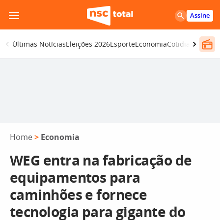
Pular
Assine
para
o
Últimas Notícias
Eleições 2026
Esporte
Economia
Cotidiano
Segur
conteúdo
Home
>
Economia
WEG entra na fabricação de
equipamentos para
caminhões e fornece
tecnologia para gigante do