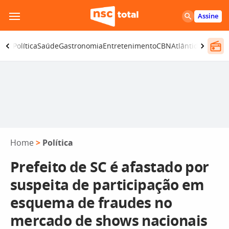
Pular
Assine
para
o
ança
Política
Saúde
Gastronomia
Entretenimento
CBN
Atlântida SC
conteúdo
Home
>
Política
Prefeito de SC é afastado por
suspeita de participação em
esquema de fraudes no
mercado de shows nacionais