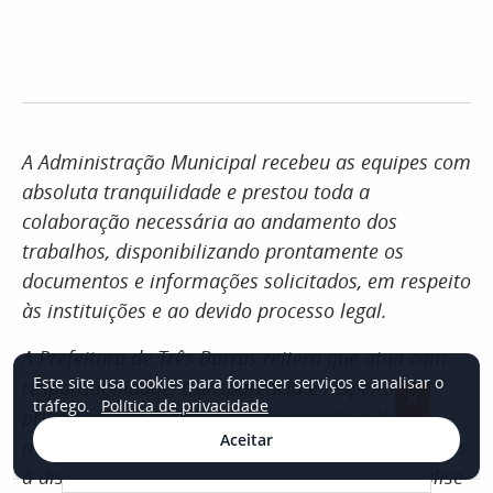
A Administração Municipal recebeu as equipes com
absoluta tranquilidade e prestou toda a
colaboração necessária ao andamento dos
trabalhos, disponibilizando prontamente os
documentos e informações solicitados, em respeito
às instituições e ao devido processo legal.
A Prefeitura de Três Barras reitera que atua com
Este site usa cookies para fornecer serviços e analisar o
responsabilidade, transparência e respeito aos
×
tráfego.
Política de privacidade
princípios que regem a administração pública,
Aceitar
mantendo todos os seus processos administrativos
à disposição dos órgãos competentes para análise