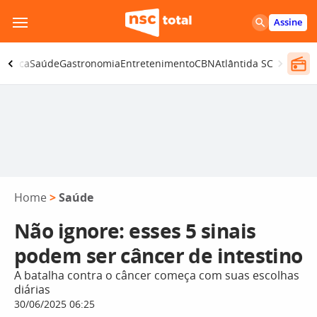
Pular
Assine
para
o
olítica
Saúde
Gastronomia
Entretenimento
CBN
Atlântida SC
conteúdo
Home
>
Saúde
Não ignore: esses 5 sinais
podem ser câncer de intestino
A batalha contra o câncer começa com suas escolhas
diárias
30/06/2025 06:25