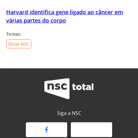
Harvard identifica gene ligado ao câncer em
várias partes do corpo
Temas:
Dicas NSC
Siga a NSC