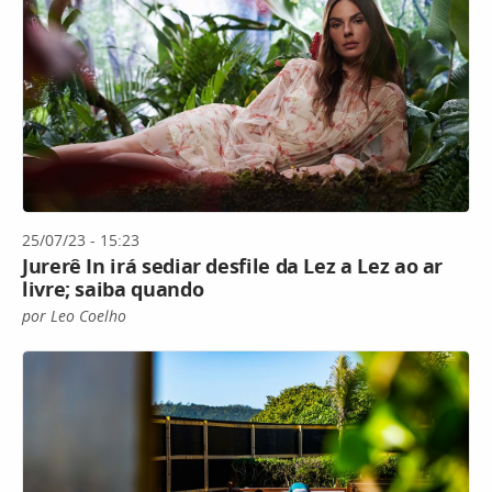
25/07/23 - 15:23
Jurerê In irá sediar desfile da Lez a Lez ao ar
livre; saiba quando
por Leo Coelho