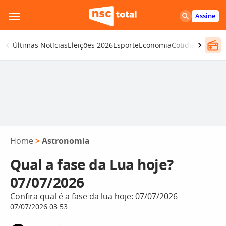
Pular
Assine
para
o
Últimas Notícias
Eleições 2026
Esporte
Economia
Cotidiano
Segur
conteúdo
Home
>
Astronomia
Qual a fase da Lua hoje?
07/07/2026
Confira qual é a fase da lua hoje: 07/07/2026
07/07/2026 03:53