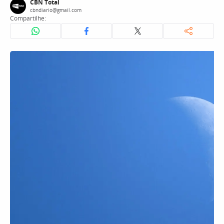
CBN Total
cbndiario@gmail.com
Compartilhe: