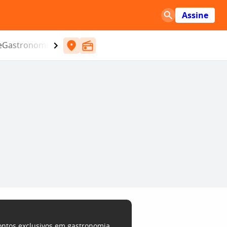
Assine
e
Gastronomia
Entretenimento
CBN
Atlântida SC
ontos exclusivos em gastronomia,