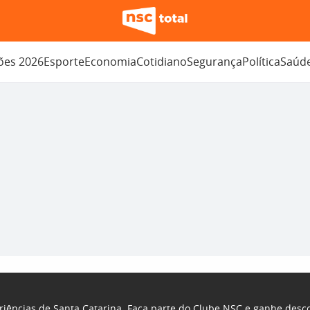
ções 2026
Esporte
Economia
Cotidiano
Segurança
Política
Saúd
riências de Santa Catarina. Faça parte do Clube NSC e ganhe desc