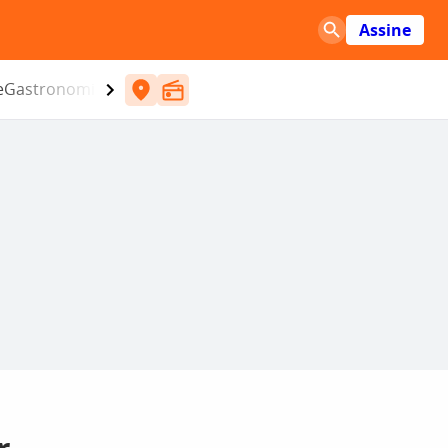
Assine
e
Gastronomia
Entretenimento
CBN
Atlântida SC