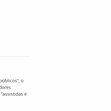
públicos”, o
idores
 “assistidas e