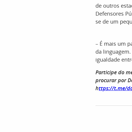
de outros esta
Defensores Púb
se de um pequ
– É mais um p
da linguagem.
igualdade ent
Participe do m
procurar por D
h
ttps://t.me/