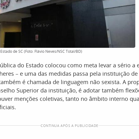
 Estado de SC (Foto: Flávio Neves/NSC Total/BD)
ública do Estado colocou como meta levar a sério a 
eres – e uma das medidas passa pela instituição de
e também é chamada de linguagem não sexista. A prop
selho Superior da instituição, é adotar também flex
uver menções coletivas, tanto no âmbito interno qu
ciais.
CONTINUA APÓS A PUBLICIDADE