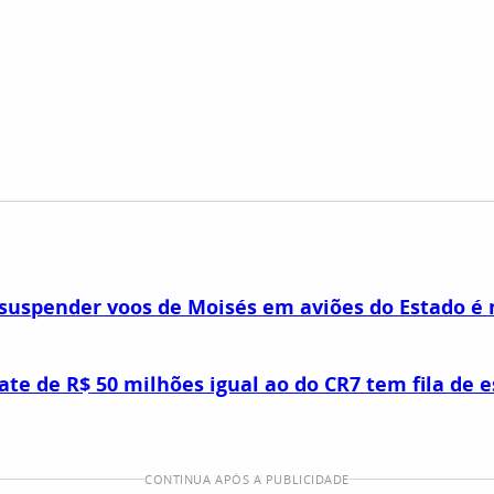
suspender voos de Moisés em aviões do Estado é
iate de R$ 50 milhões igual ao do CR7 tem fila de 
CONTINUA APÓS A PUBLICIDADE