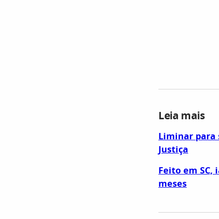
Leia mais​
Liminar para 
Justiça
Feito em SC, 
meses​