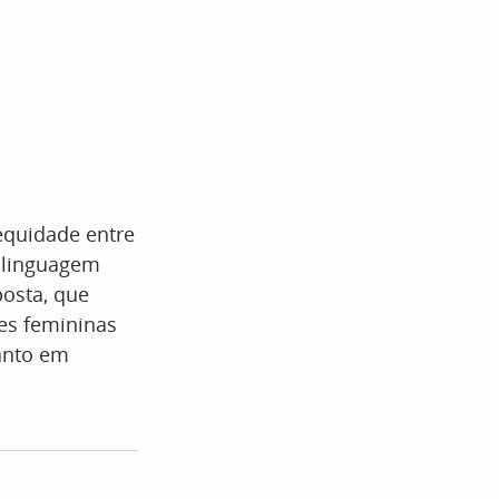
equidade entre
 linguagem
osta, que
ões femininas
anto em