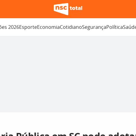
ções 2026
Esporte
Economia
Cotidiano
Segurança
Política
Saúd