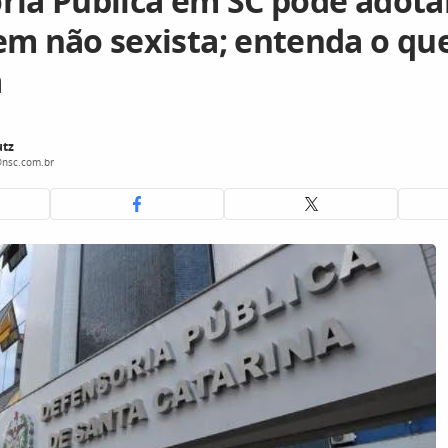
ria Pública em SC pode adota
em não sexista; entenda o qu
a
tz
nsc.com.br