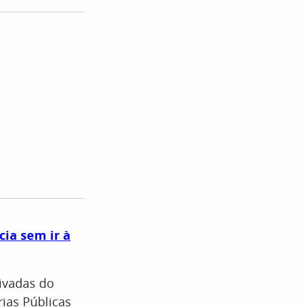
cia sem ir à
rivadas do
ias Públicas