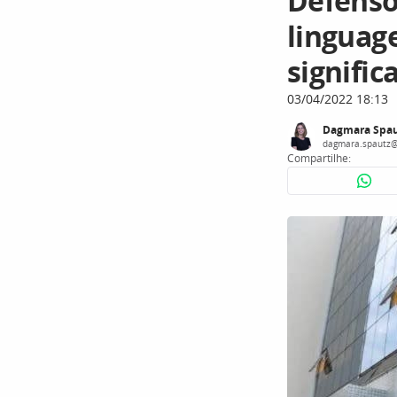
Defenso
linguag
signific
03/04/2022 18:13
Dagmara Spau
dagmara.spautz@
Compartilhe: