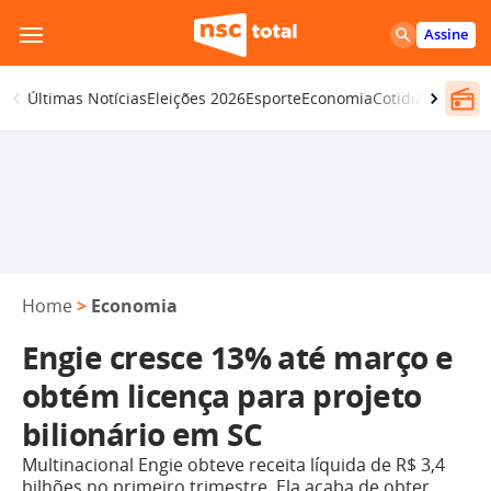
Pular
Assine
para
o
Últimas Notícias
Eleições 2026
Esporte
Economia
Cotidiano
Segur
conteúdo
Home
>
Economia
Engie cresce 13% até março e
obtém licença para projeto
bilionário em SC
Multinacional Engie obteve receita líquida de R$ 3,4
bilhões no primeiro trimestre. Ela acaba de obter