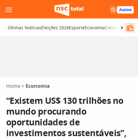
Pular
Assine
para
o
Últimas Notícias
Eleições 2026
Esporte
Economia
Cotidiano
Segur
conteúdo
Home
>
Economia
“Existem US$ 130 trilhões no
mundo procurando
oportunidades de
investimentos sustentáveis”,