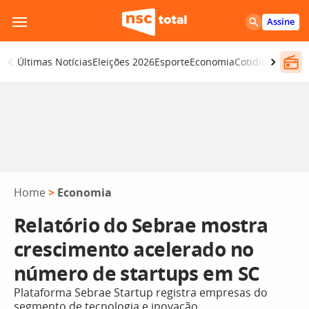
Pular
Assine
para
o
Últimas Notícias
Eleições 2026
Esporte
Economia
Cotidiano
Segur
conteúdo
Home
>
Economia
Relatório do Sebrae mostra
crescimento acelerado no
número de startups em SC
Plataforma Sebrae Startup registra empresas do
segmento de tecnologia e inovação