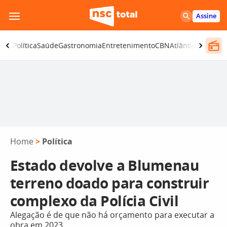
Pular
Assine
para
o
ança
Política
Saúde
Gastronomia
Entretenimento
CBN
Atlântida SC
conteúdo
Home
>
Política
Estado devolve a Blumenau
terreno doado para construir
complexo da Polícia Civil
Alegação é de que não há orçamento para executar a
obra em 2023