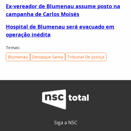
Ex-vereador de Blumenau assume posto na
campanha de Carlos Moisés
Hospital de Blumenau será evacuado em
operação inédita
Temas:
Blumenau
Destaque Santa
Tribunal De Justiça
Siga a NSC