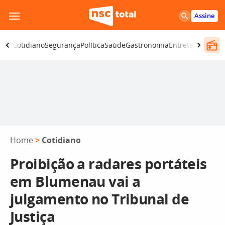
Pular
Assine
para
o
omia
Cotidiano
Segurança
Política
Saúde
Gastronomia
Entretenimento
conteúdo
Home
>
Cotidiano
Proibição a radares portáteis
em Blumenau vai a
julgamento no Tribunal de
Justiça