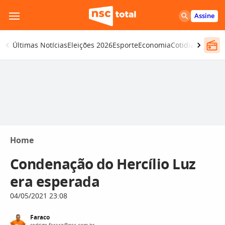
Pular
Assine
para
o
Últimas Notícias
Eleições 2026
Esporte
Economia
Cotidiano
Segur
conteúdo
Home
Condenação do Hercílio Luz
era esperada
04/05/2021 23:08
Faraco