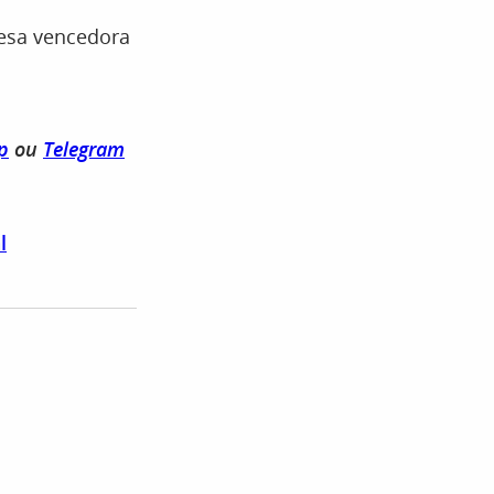
resa vencedora
p
ou
Telegram
l