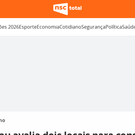
ções 2026
Esporte
Economia
Cotidiano
Segurança
Política
Saúd
no