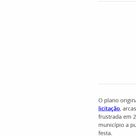
O plano origin
licitação
, arca
frustrada em 
município a pu
festa.