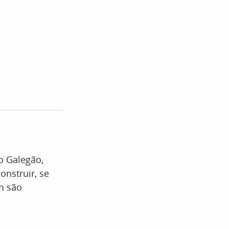
io Galegão,
onstruir, se
ém são