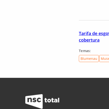
Tarifa de esg
cobertura
Temas:
Blumenau
Mus