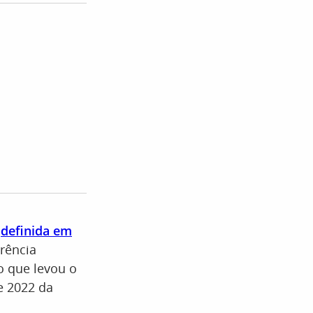
,
definida em
rrência
o que levou o
e 2022 da