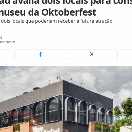
 avalia dois locais para con
museu da Oktoberfest
a dois locais que poderiam receber a futura atração
do
nsc.com.br