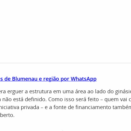
as de Blumenau e região por WhatsApp
l era erguer a estrutura em uma área ao lado do ginás
 não está definido. Como isso será feito – quem vai c
iniciativa privada – e a fonte de financiamento tamb
berto.