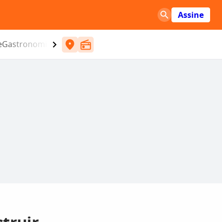
Assine
e
Gastronomia
Entretenimento
CBN
Atlântida SC