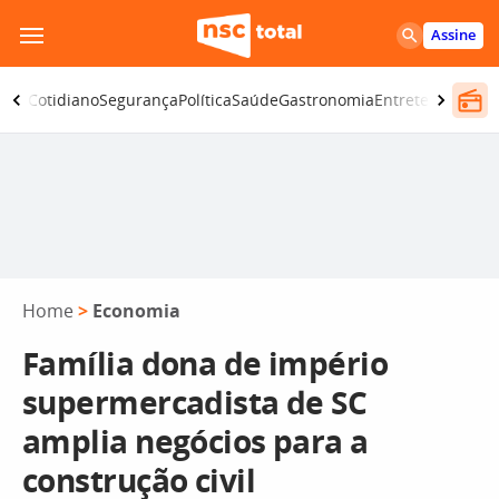
Pular
Assine
para
o
omia
Cotidiano
Segurança
Política
Saúde
Gastronomia
Entretenimento
conteúdo
Home
>
Economia
Família dona de império
supermercadista de SC
amplia negócios para a
construção civil