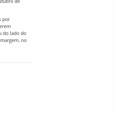
utubro de
s por
serem
u do lado do
a margem, no