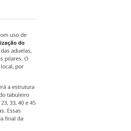
com uso de
lização do
 das aduelas,
s pilares. O
local, por
rá a estrutura
do tabuleiro
23, 33, 40 e 45
as. Essas
 final da