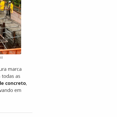
ão)
tura marca
 todas as
de concreto
,
levando em