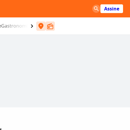
Assine
e
Gastronomia
Entretenimento
CBN
Atlântida SC