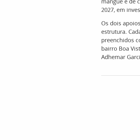
mangue é de c
2027, em inves
Os dois apoios
estrutura. Cad
preenchidos c
bairro Boa Vis
Adhemar Garci