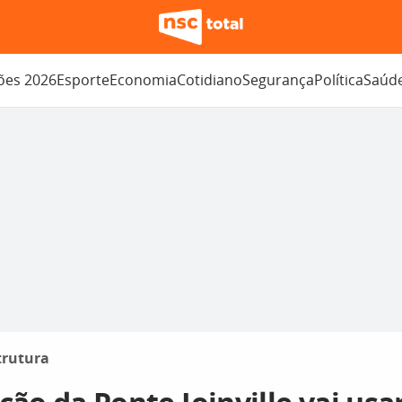
ções 2026
Esporte
Economia
Cotidiano
Segurança
Política
Saúd
trutura