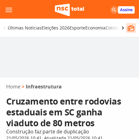
Pular
Assine
para
o
Últimas Notícias
Eleições 2026
Esporte
Economia
Cotidiano
Segur
conteúdo
Home
>
Infraestrutura
Cruzamento entre rodovias
estaduais em SC ganha
viaduto de 80 metros
Construção faz parte de duplicação
21/05/2026 10:41
Atualizada 21/05/2026 10:41