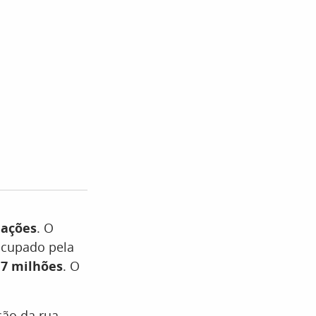
iações
. O
 ocupado pela
17 milhões
. O
ão da rua