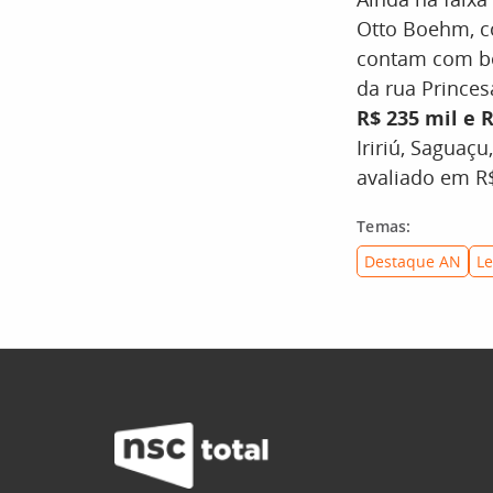
Otto Boehm, co
contam com be
da rua Princes
R$ 235 mil e 
Iririú, Saguaç
avaliado em R$
Temas:
Destaque AN
Le