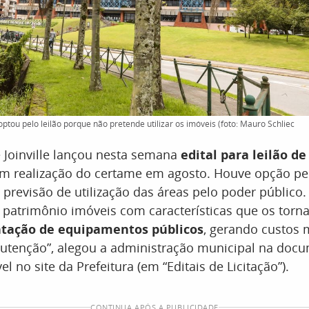
e optou pelo leilão porque não pretende utilizar os imóveis (foto: Mauro Schliec
e Joinville lançou nesta semana
edital para leilão de
om realização do certame em agosto. Houve opção pe
previsão de utilização das áreas pelo poder público.
 patrimônio imóveis com características que os tor
ntação de equipamentos públicos
, gerando custos
utenção”, alegou a administração municipal na doc
vel no site da Prefeitura (em “Editais de Licitação”).
CONTINUA APÓS A PUBLICIDADE