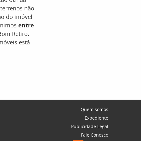
 terrenos não
ão do imóvel
mínimos
entre
 Bom Retiro,
imóveis está
Quem somos
Expediente
Publicidade Legal
Fale Conosco