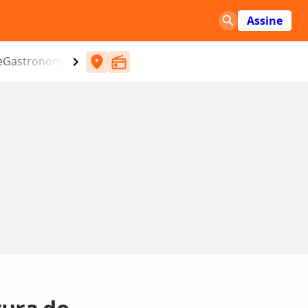
Assine
e
Gastronomia
Entretenimento
CBN
Atlântida SC