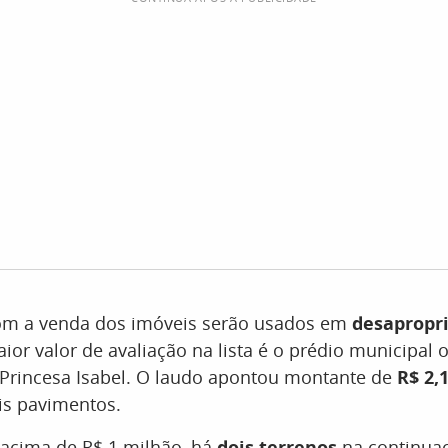
om a venda dos imóveis serão usados em
desapropr
or valor de avaliação na lista é o prédio municipal
 Princesa Isabel. O laudo apontou montante de
R$ 2,
is pavimentos.
 acima de R$ 1 milhão, há
dois terrenos
na continuaç