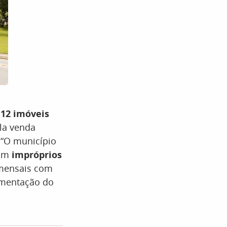
 12 imóveis
la venda
 “O município
nam
impróprios
 mensais com
umentação do