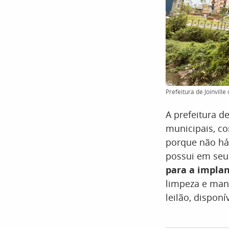
Prefeitura de Joinvill
A prefeitura d
municipais, c
porque não há 
possui em seu
para a impla
limpeza e man
leilão, disponí