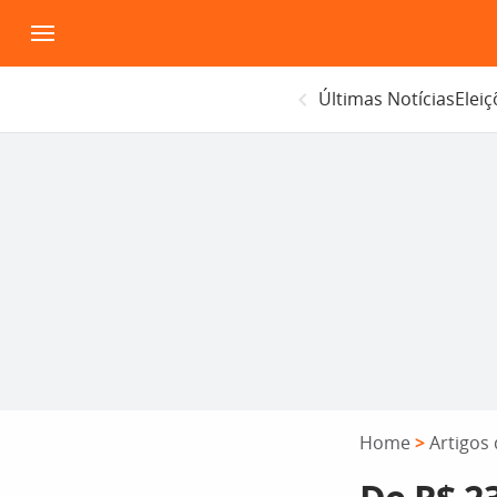
Pular
para
o
Últimas Notícias
Elei
conteúdo
Home
>
Artigos 