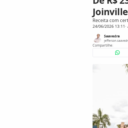
De R$ 23
Joinvill
Receita com ce
24/06/2026 13:11
Saavedra
jefferson.saaved
Compartilhe: