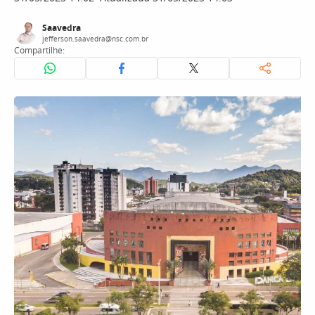
Saavedra
jefferson.saavedra@nsc.com.br
Compartilhe: