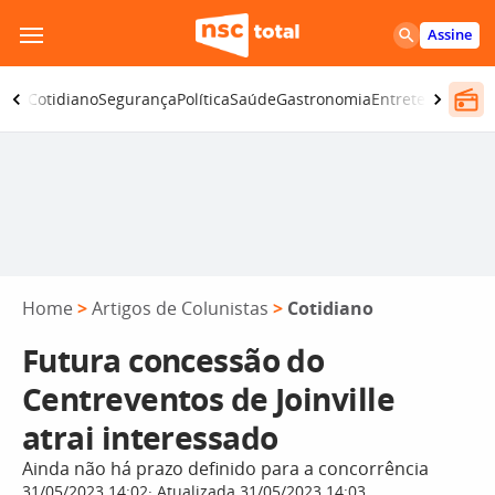
Pular
Assine
para
o
omia
Cotidiano
Segurança
Política
Saúde
Gastronomia
Entretenimento
conteúdo
Home
>
Artigos de Colunistas
>
Cotidiano
Futura concessão do
Centreventos de Joinville
atrai interessado
Ainda não há prazo definido para a concorrência
31/05/2023 14:02
Atualizada 31/05/2023 14:03