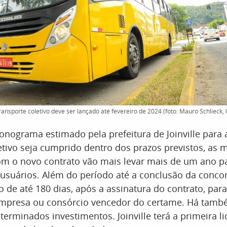
 transporte coletivo deve ser lançado até fevereiro de 2024 (foto: Mauro Schlieck, 
onograma estimado pela prefeitura de Joinville para a
etivo seja cumprido dentro dos prazos previstos, as
om o novo contrato vão mais levar mais de um ano p
usuários. Além do período até a conclusão da concor
 de até 180 dias, após a assinatura do contrato, par
mpresa ou consórcio vencedor do certame. Há tamb
terminados investimentos. Joinville terá a primeira li