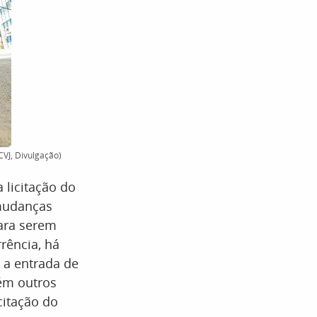
CVJ, Divulgação)
 licitação do
 mudanças
ara serem
rência, há
a a entrada de
ém outros
citação do