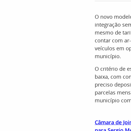
O novo modelo
integração se
mesmo de tarif
contar com ar-
veículos em o
município.
O critério de 
baixa, com com
preciso deposi
parcelas mensa
município com 
Câmara de Join
para Sergio M