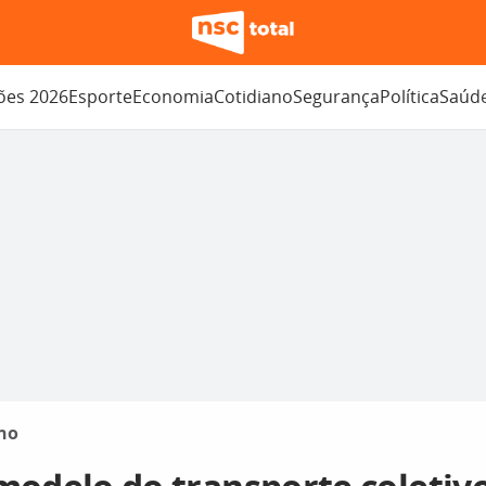
ções 2026
Esporte
Economia
Cotidiano
Segurança
Política
Saúd
no