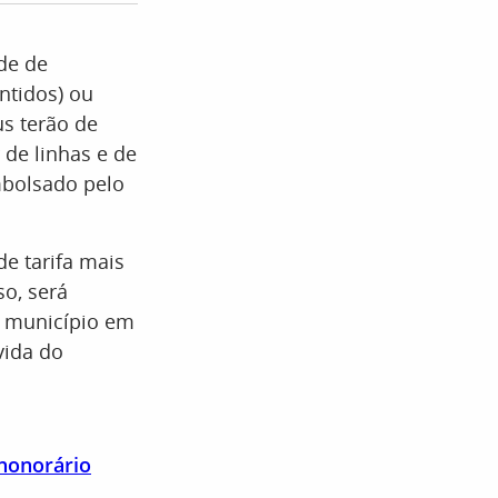
de de
ntidos) ou
us terão de
de linhas e de
mbolsado pelo
de tarifa mais
so, será
o município em
vida do
 honorário