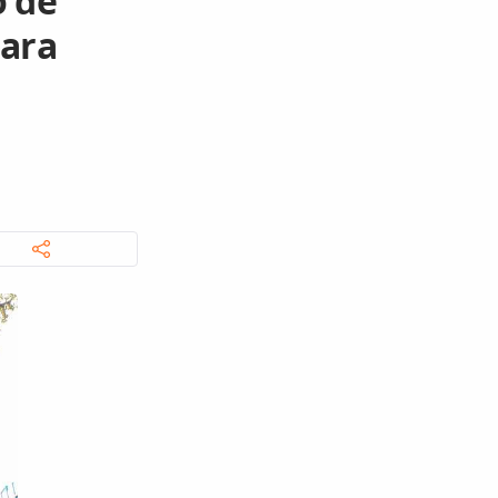
o de
para