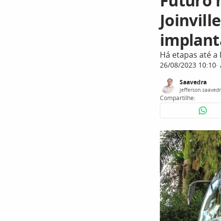
Futuro 
Joinvill
implant
Há etapas até a 
26/08/2023 10:10
Saavedra
jefferson.saaved
Compartilhe: