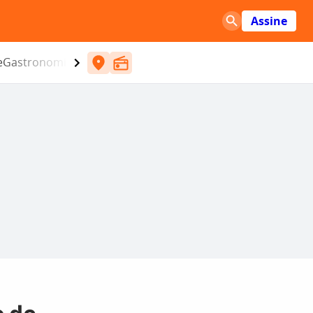
Assine
e
Gastronomia
Entretenimento
CBN
Atlântida SC